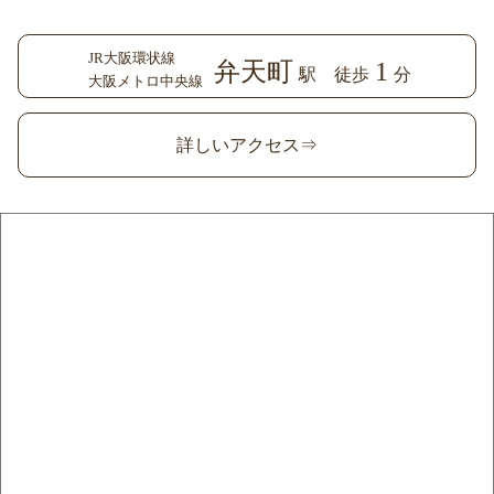
JR大阪環状線
弁天町
1
駅 徒歩
分
大阪メトロ中央線
詳しいアクセス⇒