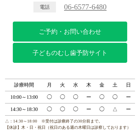
06-6577-6480
電話
ご予約・お問い合わせ
子どものむし歯予防サイト
診療時間
月
火
水
木
金
土
日
10:00～13:00
◯
◯
◯
ー
◯
◯
ー
14:30～18:30
◯
◯
◯
ー
◯
△
ー
△：14:30～18:00 ※受付は診療終了の30分前まで。
【休診】木・日・祝日（祝日のある週の木曜日は診察しております）