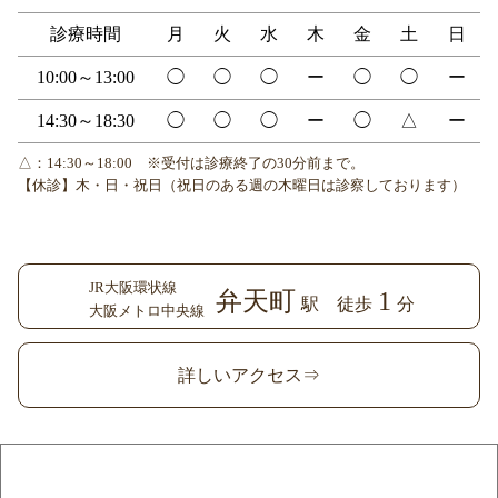
診療時間
月
火
水
木
金
土
日
10:00～13:00
◯
◯
◯
ー
◯
◯
ー
14:30～18:30
◯
◯
◯
ー
◯
△
ー
△：14:30～18:00 ※受付は診療終了の30分前まで。
【休診】木・日・祝日（祝日のある週の木曜日は診察しております）
JR大阪環状線
弁天町
1
駅 徒歩
分
大阪メトロ中央線
詳しいアクセス⇒