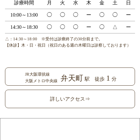
診療時間
月
火
水
木
金
土
日
10:00～13:00
◯
◯
◯
ー
◯
◯
ー
14:30～18:30
◯
◯
◯
ー
◯
△
ー
△：14:30～18:00 ※受付は診療終了の30分前まで。
【休診】木・日・祝日（祝日のある週の木曜日は診察しております）
JR大阪環状線
弁天町
1
駅 徒歩
分
大阪メトロ中央線
詳しいアクセス⇒