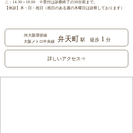
△：14:30～18:00 ※受付は診療終了の30分前まで。
【休診】木・日・祝日（祝日のある週の木曜日は診察しております）
JR大阪環状線
弁天町
1
駅 徒歩
分
大阪メトロ中央線
詳しいアクセス⇒