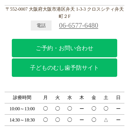
〒552-0007 大阪府大阪市港区弁天 1-3-3 クロスシティ弁天
町２F
06-6577-6480
電話
ご予約・お問い合わせ
子どものむし歯予防サイト
診療時間
月
火
水
木
金
土
日
10:00～13:00
◯
◯
◯
ー
◯
◯
ー
14:30～18:30
◯
◯
◯
ー
◯
△
ー