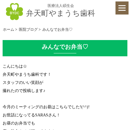
医療法人碩生会
弁天町やまうち歯科
ホーム
>
医院ブログ
>
みんなでお弁当♡
みんなでお弁当♡
こんにちは☆
弁天町やまうち歯科です！
スタッフのいい笑顔が
撮れたので投稿します♪
今月のミーティングの
お昼はこちらでした!(^^)!
お世話になってるSARASさん！
お昼のお弁当でも